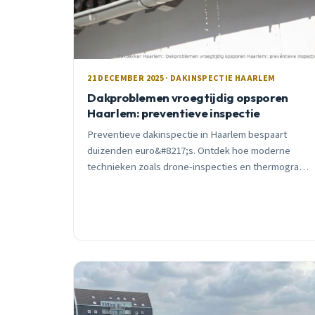
21 DECEMBER 2025 · DAKINSPECTIE HAARLEM
Dakproblemen vroegtijdig opsporen
Haarlem: preventieve inspectie
Preventieve dakinspectie in Haarlem bespaart
duizenden euro&#8217;s. Ontdek hoe moderne
technieken zoals drone-inspecties en thermografie
verborgen dakproblemen opsporen voordat ze
escaleren.