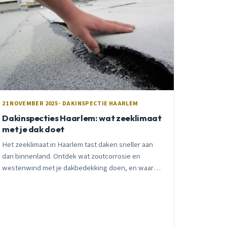
21 NOVEMBER 2025 · DAKINSPECTIE HAARLEM
Dakinspecties Haarlem: wat zeeklimaat
met je dak doet
Het zeeklimaat in Haarlem tast daken sneller aan
dan binnenland. Ontdek wat zoutcorrosie en
westenwind met je dakbedekking doen, en waarom
jaarlijkse inspectie essentieel is voor Haarlemse
woningen.