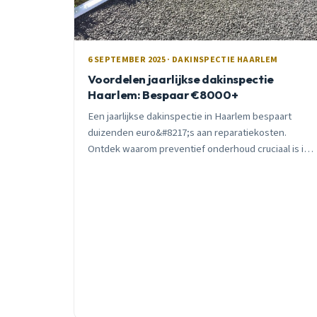
6 SEPTEMBER 2025 · DAKINSPECTIE HAARLEM
Voordelen jaarlijkse dakinspectie
Haarlem: Bespaar €8000+
Een jaarlijkse dakinspectie in Haarlem bespaart
duizenden euro&#8217;s aan reparatiekosten.
Ontdek waarom preventief onderhoud cruciaal is in
ons zeeklimaat en hoe u €8000+ kunt besparen.