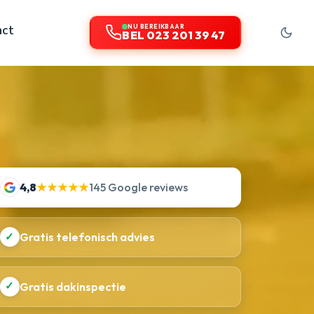
act
NU BEREIKBAAR
BEL 023 201 39 47
4,8
★★★★★
145 Google reviews
✓
Gratis telefonisch advies
✓
Gratis dakinspectie