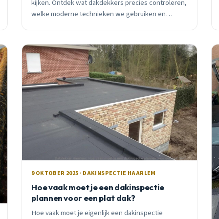
kijken. Ontdek wat dakdekkers precies controleren,
welke moderne technieken we gebruiken en
waarom preventie duizenden euro&#8217;s
bespaart.
9 OKTOBER 2025 · DAKINSPECTIE HAARLEM
Hoe vaak moet je een dakinspectie
plannen voor een plat dak?
Hoe vaak moet je eigenlijk een dakinspectie