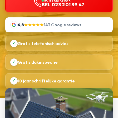
NU BEREIKBAAR
BEL 023 201 39 47
4,8
★★★★★
143 Google reviews
✓
Gratis telefonisch advies
✓
Gratis dakinspectie
✓
10 jaar schriftelijke garantie