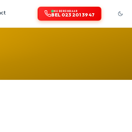
act
NU BEREIKBAAR
BEL 023 201 39 47