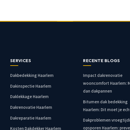
SERVICES
RECENTE BLOGS
Dakbedekking Haarlem
Impact dakrenovatie
wooncomfort Haarlem: 
Dakinspectie Haarlem
dan dakpannen
Daklekkage Haarlem
Bitumen dak bedekking
Dakrenovatie Haarlem
Haarlem: Dit moet je ec
Dakreparatie Haarlem
Dakproblemen vroegtijd
opsporen Haarlem: preve
Kosten Dakdekker Haarlem