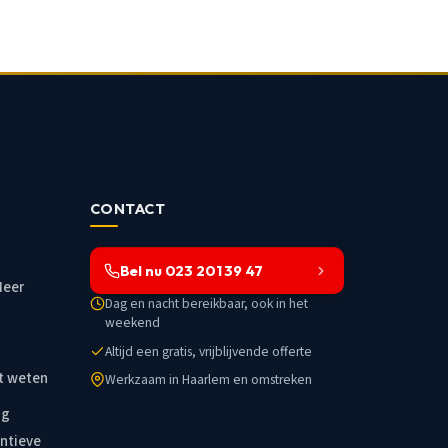
CONTACT
Bel nu 023 201 39 47
Meer
Dag en nacht bereikbaar, ook in het
weekend
Altijd een gratis, vrijblijvende offerte
ht weten
Werkzaam in Haarlem en omstreken
ig
ntieve