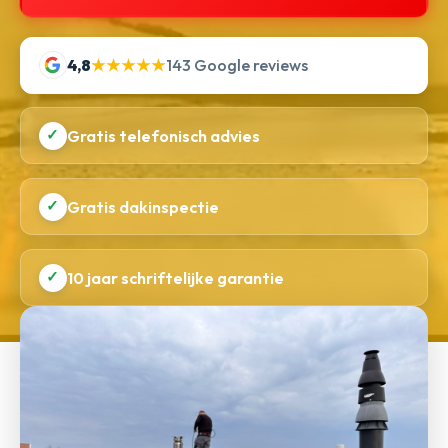
4,8
★★★★★
143 Google reviews
✓
Gratis telefonisch advies
✓
Gratis dakinspectie
✓
10 jaar schriftelijke garantie