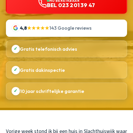
NU BEREIKBAAR
BEL 023 201 39 47
4,8
★★★★★
143 Google reviews
✓
Gratis telefonisch advies
✓
Gratis dakinspectie
✓
10 jaar schriftelijke garantie
Vorige week stond ik bij een huis in Slachthuiswijk waar