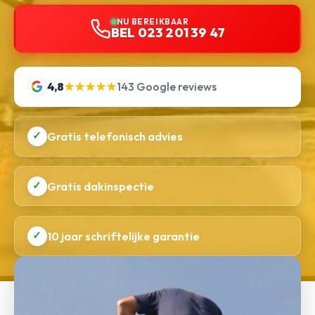
NU BEREIKBAAR
BEL 023 201 39 47
4,8
★★★★★
143 Google reviews
✓
Gratis telefonisch advies
✓
Gratis dakinspectie
✓
10 jaar schriftelijke garantie