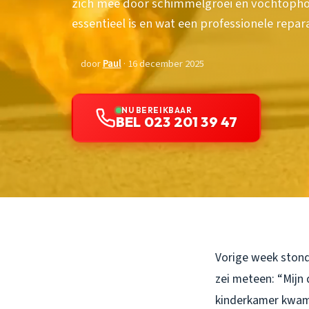
zich mee door schimmelgroei en vochtopho
essentieel is en wat een professionele repara
door
Paul
· 16 december 2025
NU BEREIKBAAR
BEL 023 201 39 47
Vorige week stond
zei meteen: “Mijn 
kinderkamer kwamen