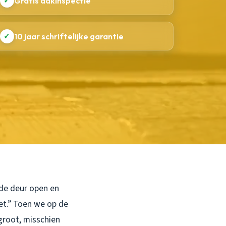
✓
Gratis dakinspectie
✓
10 jaar schriftelijke garantie
 de deur open en
iet.” Toen we op de
groot, misschien