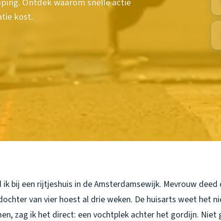
ping. Ontdek waarom snelle actie
tie kost.
 ik bij een rijtjeshuis in de Amsterdamsewijk. Mevrouw deed
dochter van vier hoest al drie weken. De huisarts weet het n
, zag ik het direct: een vochtplek achter het gordijn. Niet 