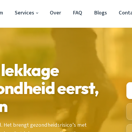
em
Services
Over
FAQ
Blogs
Cont
 lekkage
ndheid eerst,
n
. Het brengt gezondheidsrisico’s met