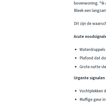
bovenwoning. “Ik d
Bleek een langzam
Dit zijn de waars
Acute noodsignale
Waterdruppels 
Plafond dat do
Grote natte vl
Urgente signalen (
Vochtplekken d
Muffige geur i